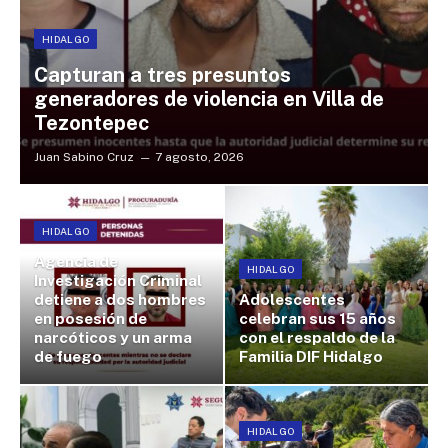
HIDALGO
Capturan a tres presuntos
generadores de violencia en Villa de
Tezontepec
Juan Sabino Cruz
7 agosto, 2026
HIDALGO
Agencia de
HIDALGO
Investigación Criminal
detiene a dos hombres
Adolescentes
en posesión de
celebran sus 15 años
narcóticos y un arma
con el respaldo de la
de fuego
Familia DIF Hidalgo
HIDALGO