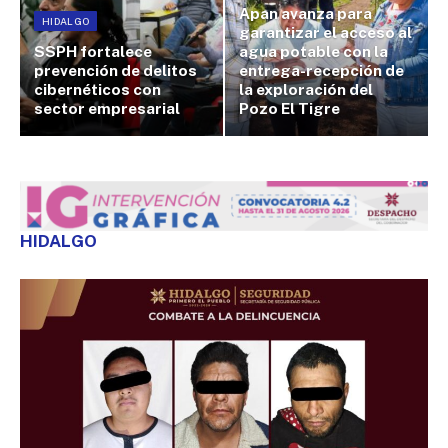
Apan avanza para
HIDALGO
garantizar el acceso al
SSPH fortalece
agua potable con la
prevención de delitos
entrega-recepción de
cibernéticos con
la exploración del
sector empresarial
Pozo El Tigre
HIDALGO