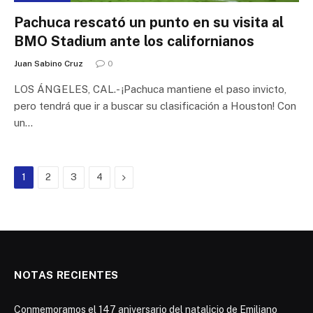
Pachuca rescató un punto en su visita al
BMO Stadium ante los californianos
Juan Sabino Cruz
0
LOS ÁNGELES, CAL.- ¡Pachuca mantiene el paso invicto,
pero tendrá que ir a buscar su clasificación a Houston! Con
un…
Next
1
2
3
4
NOTAS RECIENTES
Conmemoramos el 147 aniversario del natalicio de Emiliano