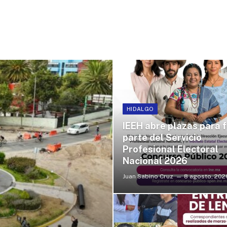
HIDALGO
IEEH abre plazas para 
parte del Servicio
Profesional Electoral
Nacional 2026
Juan Sabino Cruz
8 agosto, 202