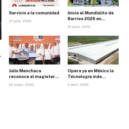
Servicio a la comunidad
Inicia el Mundialito de
Barrios 2026 en
27 julio, 2026
Emiliano Zapata
15 junio, 2026
Julio Menchaca
Opera ya en México la
reconoce al magisterio
Técnología más
y fortalece la
avanzada y de
20 mayo, 2026
2 abril, 2026
educación en Hidalgo
Vanguardia en Materia
con inversión histórica
de sustentavilidad