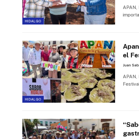
APAN, H
importa
HIDALGO
Apan
el F
Juan Sab
APAN, H
Festiva
HIDALGO
“Sab
gast