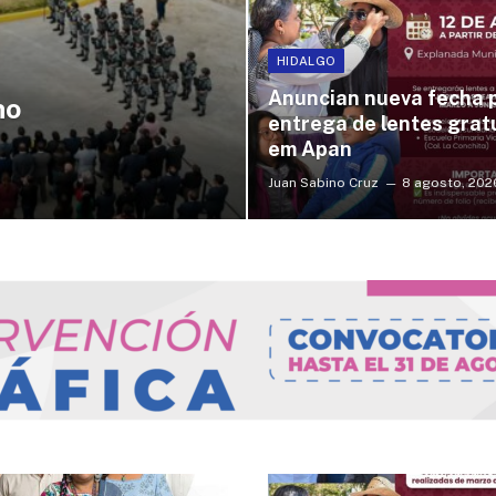
HIDALGO
Anuncian nueva fecha 
no
entrega de lentes grat
em Apan
Juan Sabino Cruz
8 agosto, 202