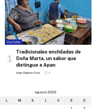
CULTURA
Tradicionales enchiladas de
Doña Marta, un sabor que
distingue a Apan
Juan Sabino Cruz
0
agosto 2026
L
M
X
J
V
S
D
1
2