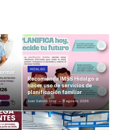
HIDALGO
formar
Recomienda IMSS Hidalgo a
hacer uso de servicios de
planificación familiar
6
Juan Sabino Cruz
8 agosto, 2026