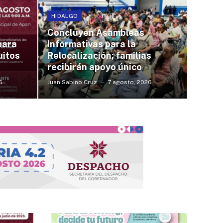
HIDALGO
Concluyen Asambleas
para
Informativas para la
uitos
Relocalización; familias
recibirán apoyo único
6
Juan Sabino Cruz
7 agosto, 2026