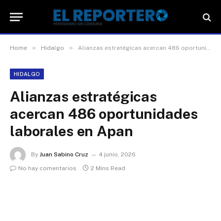
»
»
Home
Hidalgo
Alianzas estratégicas acercan 486 oportunidades laborales en Apan
HIDALGO
Alianzas estratégicas
acercan 486 oportunidades
laborales en Apan
By
Juan Sabino Cruz
4 junio, 2026
No hay comentarios
2 Mins Read