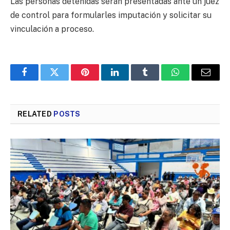
Las personas detenidas serán presentadas ante un juez
de control para formularles imputación y solicitar su
vinculación a proceso.
Facebook
Twitter
Pinterest
LinkedIn
Tumblr
WhatsApp
Email
RELATED
POSTS