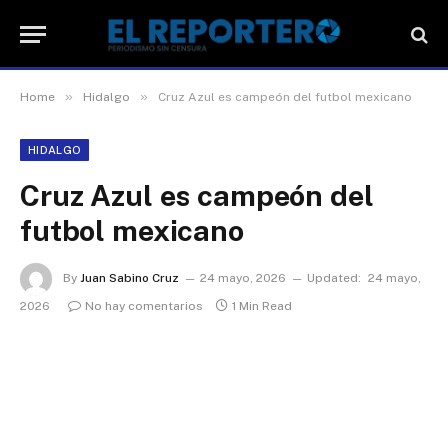
»
»
Home
Hidalgo
Cruz Azul es campeón del futbol mexicano
HIDALGO
Cruz Azul es campeón del
futbol mexicano
By
Juan Sabino Cruz
24 mayo, 2026
Updated:
24 mayo,
2026
No hay comentarios
1 Min Read