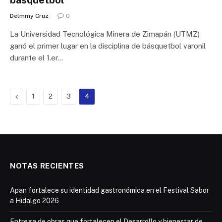
básquetbol
Delmmy Cruz
0
La Universidad Tecnológica Minera de Zimapán (UTMZ)
ganó el primer lugar en la disciplina de básquetbol varonil
durante el 1.er…
Previous
1
2
3
4
NOTAS RECIENTES
Apan fortalece su identidad gastronómica en el Festival Sabor
a Hidalgo 2026
Entrega de obras que fortalecen el Desarrollo y bienestar de