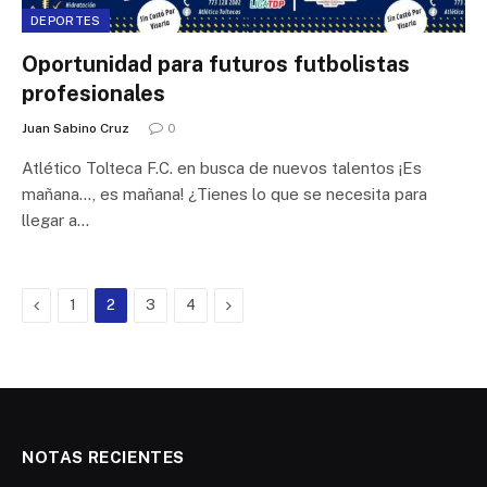
DEPORTES
Oportunidad para futuros futbolistas
profesionales
Juan Sabino Cruz
0
Atlético Tolteca F.C. en busca de nuevos talentos ¡Es
mañana…, es mañana! ¿Tienes lo que se necesita para
llegar a…
Previous
Next
1
2
3
4
NOTAS RECIENTES