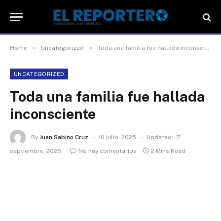
»
»
Home
Uncategorized
Toda una familia fue hallada inconsciente
UNCATEGORIZED
Toda una familia fue hallada
inconsciente
By
Juan Sabino Cruz
10 julio, 2025
Updated:
7
septiembre, 2025
No hay comentarios
2 Mins Read