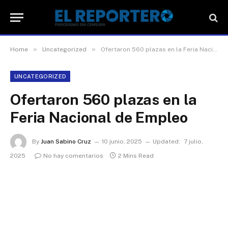
»
»
Home
Uncategorized
Ofertaron 560 plazas en la Feria Nacional de Empleo
UNCATEGORIZED
Ofertaron 560 plazas en la
Feria Nacional de Empleo
By
Juan Sabino Cruz
10 junio, 2025
Updated:
7 julio,
2025
No hay comentarios
2 Mins Read