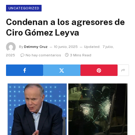
UNCATEGORIZED
Condenan a los agresores de
Ciro Gómez Leyva
By
Delmmy Cruz
10 junio, 2025
Updated:
7 julio,
2025
No hay comentarios
3 Mins Read