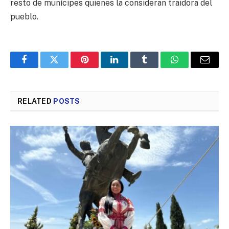
resto de munícipes quienes la consideran traidora del
pueblo.
Facebook
Twitter
Pinterest
LinkedIn
Tumblr
WhatsApp
Email
RELATED
POSTS