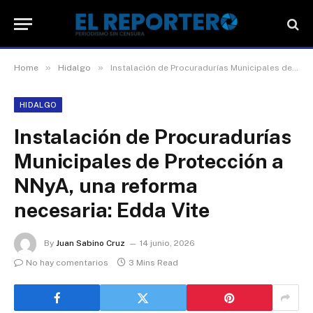
»
»
Home
Hidalgo
Instalación de Procuradurías Municipales de Protección a NNyA, una reforma necesaria: Edda Vite
HIDALGO
Instalación de Procuradurías
Municipales de Protección a
NNyA, una reforma
necesaria: Edda Vite
By
Juan Sabino Cruz
14 junio, 2026
No hay comentarios
3 Mins Read