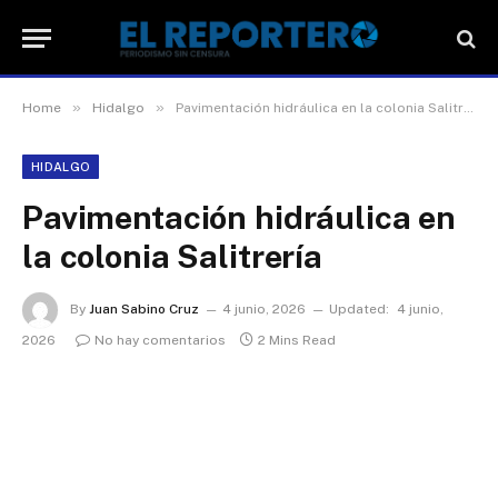
»
»
Home
Hidalgo
Pavimentación hidráulica en la colonia Salitrería
HIDALGO
Pavimentación hidráulica en
la colonia Salitrería
By
Juan Sabino Cruz
4 junio, 2026
Updated:
4 junio,
2026
No hay comentarios
2 Mins Read