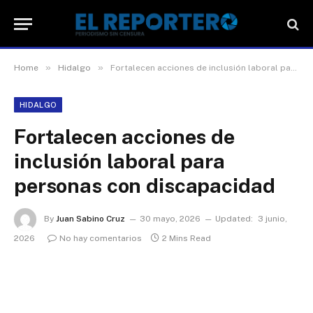
»
»
Home
Hidalgo
Fortalecen acciones de inclusión laboral para personas con discapacidad
HIDALGO
Fortalecen acciones de
inclusión laboral para
personas con discapacidad
By
Juan Sabino Cruz
30 mayo, 2026
Updated:
3 junio,
2026
No hay comentarios
2 Mins Read