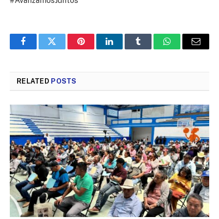
#AvanzamosJuntos
Facebook
Twitter
Pinterest
LinkedIn
Tumblr
WhatsApp
Email
RELATED
POSTS