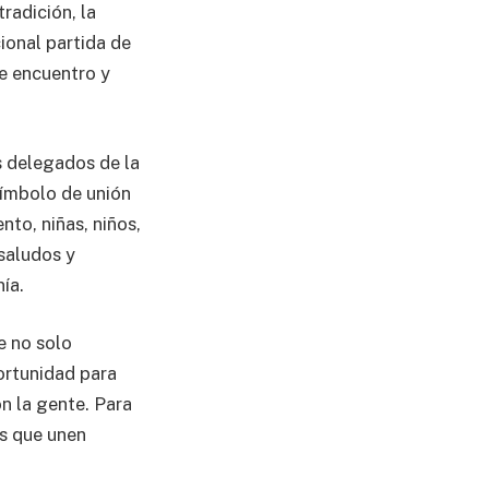
radición, la
ional partida de
de encuentro y
 delegados de la
símbolo de unión
nto, niñas, niños,
saludos y
ía.
e no solo
ortunidad para
n la gente. Para
es que unen