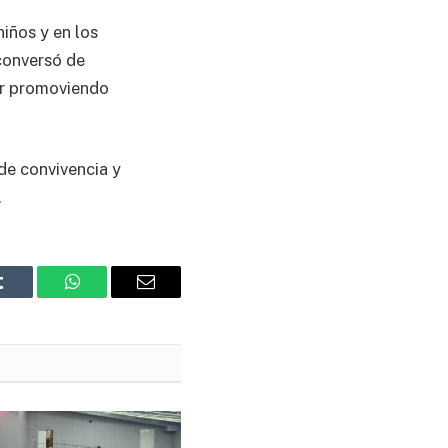
iños y en los
conversó de
ir promoviendo
de convivencia y
.
Tumblr
WhatsApp
Email