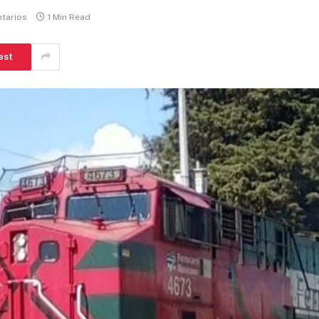
tarios
1 Min Read
est