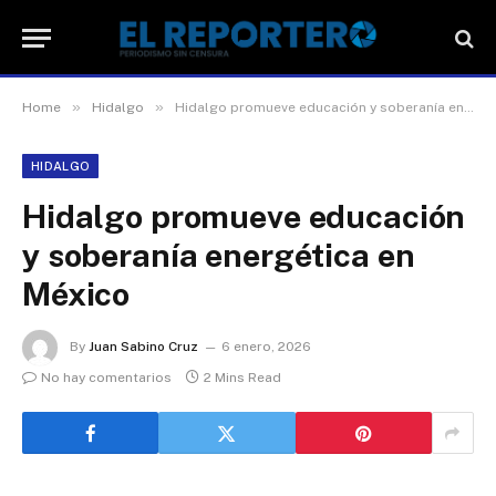
»
»
Home
Hidalgo
Hidalgo promueve educación y soberanía energética en México
HIDALGO
Hidalgo promueve educación
y soberanía energética en
México
By
Juan Sabino Cruz
6 enero, 2026
No hay comentarios
2 Mins Read