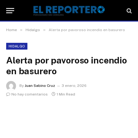
»
»
Home
Hidalgo
Alerta por pavoroso incendio en basurero
HIDALGO
Alerta por pavoroso incendio
en basurero
By
Juan Sabino Cruz
3 enero, 2026
No hay comentarios
1 Min Read