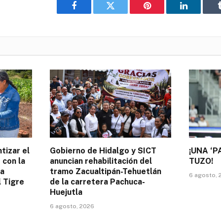
Facebook
Twitter
Pinterest
LinkedIn
tizar el
Gobierno de Hidalgo y SICT
¡UNA ‘P
 con la
anuncian rehabilitación del
TUZO!
la
tramo Zacualtipán-Tehuetlán
6 agosto, 
l Tigre
de la carretera Pachuca-
Huejutla
6 agosto, 2026