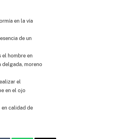
rmía en la vía
resencia de un
s el hombre en
ón delgada, moreno
ealizar el
e en el ojo
 en calidad de