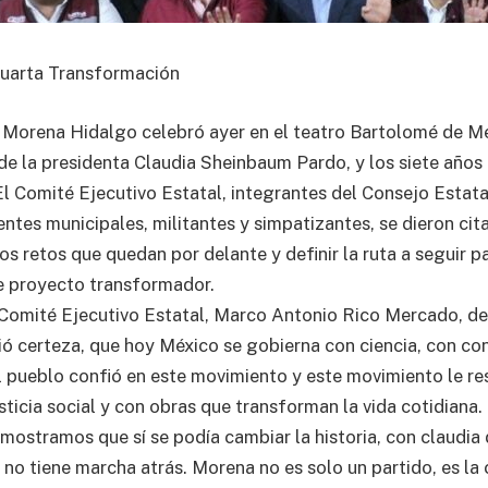
Cuarta Transformación
Morena Hidalgo celebró ayer en el teatro Bartolomé de Me
de la presidenta Claudia Sheinbaum Pardo, y los siete años 
l Comité Ejecutivo Estatal, integrantes del Consejo Estata
ntes municipales, militantes y simpatizantes, se dieron cita
os retos que quedan por delante y definir la ruta a seguir p
e proyecto transformador.
 Comité Ejecutivo Estatal, Marco Antonio Rico Mercado, de
ió certeza, que hoy México se gobierna con ciencia, con co
l pueblo confió en este movimiento y este movimiento le r
sticia social y con obras que transforman la vida cotidiana.
ostramos que sí se podía cambiar la historia, con claudi
 no tiene marcha atrás. Morena no es solo un partido, es la