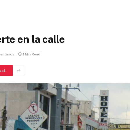
te en la calle
entarios
1 Min Read
est