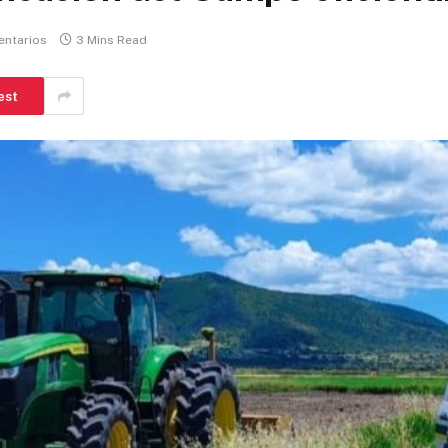
entarios
3 Mins Read
est