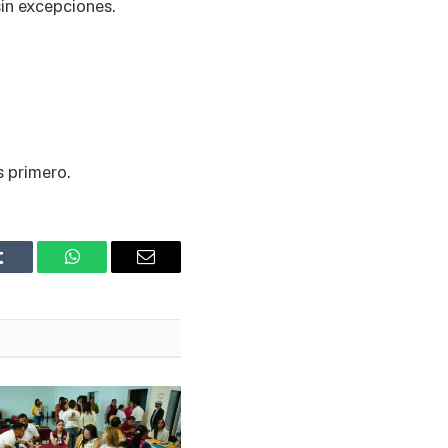
sin excepciones.
s primero.
Tumblr
WhatsApp
Email