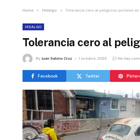
»
»
Home
Hidalgo
Tolerancia cero al peligroso picteleo e
HIDALGO
Tolerancia cero al peli
By
Juan Sabino Cruz
1 octubre, 2025
No hay com
Facebook
Twitter
Pinter