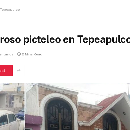
n Tepeapulco
groso picteleo en Tepeapulc
entarios
2 Mins Read
est