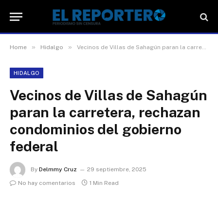
»
»
Home
Hidalgo
Vecinos de Villas de Sahagún paran la carretera, rechazan condominios del gobierno federal
HIDALGO
Vecinos de Villas de Sahagún
paran la carretera, rechazan
condominios del gobierno
federal
By
Delmmy Cruz
29 septiembre, 2025
No hay comentarios
1 Min Read