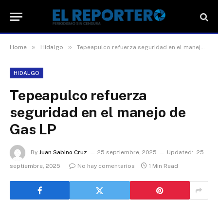
»
»
Home
Hidalgo
Tepeapulco refuerza seguridad en el manejo de Gas LP
HIDALGO
Tepeapulco refuerza
seguridad en el manejo de
Gas LP
By
Juan Sabino Cruz
25 septiembre, 2025
Updated:
25
septiembre, 2025
No hay comentarios
1 Min Read