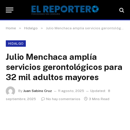
»
»
Home
Hidalgo
Julio Menchaca amplía servicios gerontológicos para 32 mil adultos mayores
HIDALGO
Julio Menchaca amplía
servicios gerontológicos para
32 mil adultos mayores
By
Juan Sabino Cruz
11 agosto, 2025
Updated:
8
septiembre, 2025
No hay comentarios
3 Mins Read