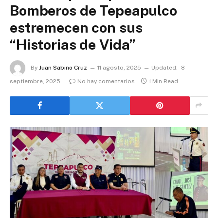
Bomberos de Tepeapulco
estremecen con sus
“Historias de Vida”
By
Juan Sabino Cruz
11 agosto, 2025
Updated:
8
septiembre, 2025
No hay comentarios
1 Min Read