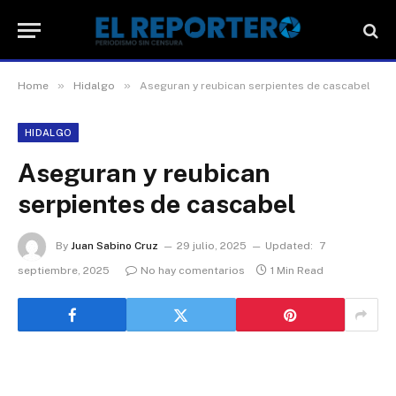
»
»
Home
Hidalgo
Aseguran y reubican serpientes de cascabel
HIDALGO
Aseguran y reubican
serpientes de cascabel
By
Juan Sabino Cruz
29 julio, 2025
Updated:
7
septiembre, 2025
No hay comentarios
1 Min Read