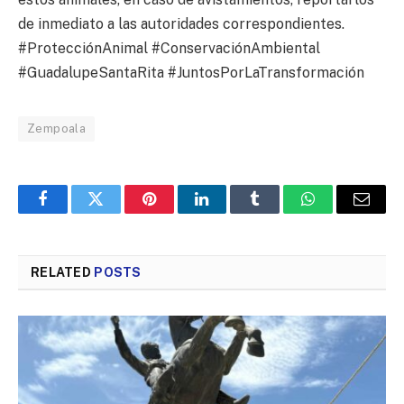
de inmediato a las autoridades correspondientes.
#ProtecciónAnimal #ConservaciónAmbiental
#GuadalupeSantaRita #JuntosPorLaTransformación
Zempoala
Facebook
Twitter
Pinterest
LinkedIn
Tumblr
WhatsApp
Email
RELATED
POSTS