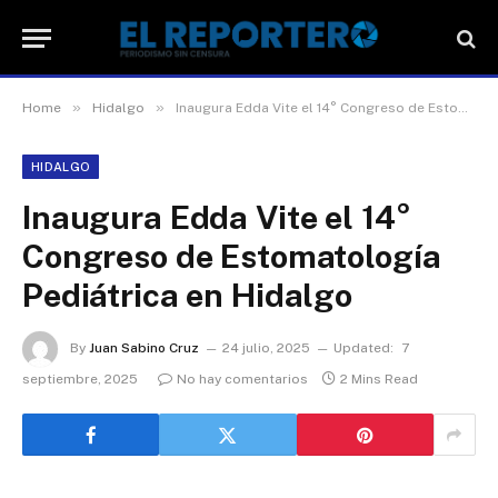
»
»
Home
Hidalgo
Inaugura Edda Vite el 14° Congreso de Estomatología Pediátrica en Hidalgo
HIDALGO
Inaugura Edda Vite el 14°
Congreso de Estomatología
Pediátrica en Hidalgo
By
Juan Sabino Cruz
24 julio, 2025
Updated:
7
septiembre, 2025
No hay comentarios
2 Mins Read