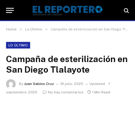
»
»
Home
Lo Último
Campaña de esterilización en San Diego Tlalayote
LO ÚLTIMO
Campaña de esterilización en
San Diego Tlalayote
By
Juan Sabino Cruz
18 julio, 2025
Updated:
7
septiembre, 2025
No hay comentarios
1 Min Read