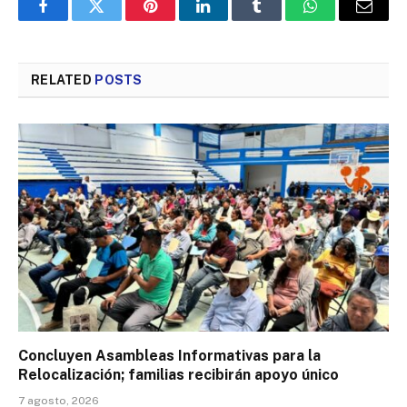
Facebook
Twitter
Pinterest
LinkedIn
Tumblr
WhatsApp
Email
RELATED
POSTS
Concluyen Asambleas Informativas para la
Relocalización; familias recibirán apoyo único
7 agosto, 2026