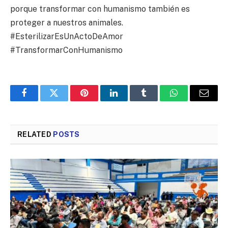
porque transformar con humanismo también es
proteger a nuestros animales.
#EsterilizarEsUnActoDeAmor
#TransformarConHumanismo
Facebook
Twitter
Pinterest
LinkedIn
Tumblr
WhatsApp
Email
RELATED
POSTS