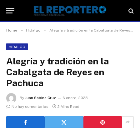
»
»
Home
Hidalgo
Alegría y tradición en la Cabalgata de Reyes en Pachuca
HIDALGO
Alegría y tradición en la
Cabalgata de Reyes en
Pachuca
By
Juan Sabino Cruz
6 enero, 2025
No hay comentarios
2 Mins Read