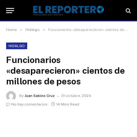
»
»
Home
Hidalgo
Funcionarios «desaparecieron» cientos de millones de pesos
HIDALGO
Funcionarios
«desaparecieron» cientos de
millones de pesos
By
Juan Sabino Cruz
31 octubre, 2024
No hay comentarios
14 Mins Read