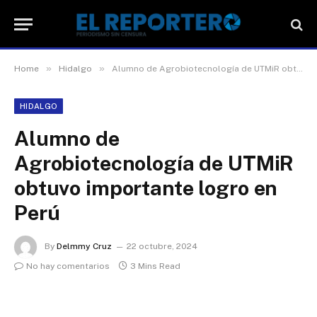
»
»
Home
Hidalgo
Alumno de Agrobiotecnología de UTMiR obtuvo importante logro en Perú
HIDALGO
Alumno de
Agrobiotecnología de UTMiR
obtuvo importante logro en
Perú
By
Delmmy Cruz
22 octubre, 2024
No hay comentarios
3 Mins Read