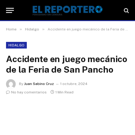
»
»
Home
Hidalgo
Accidente en juego mecánico de la Feria de San Pancho
HIDALGO
Accidente en juego mecánico
de la Feria de San Pancho
By
Juan Sabino Cruz
1 octubre, 2024
No hay comentarios
1 Min Read