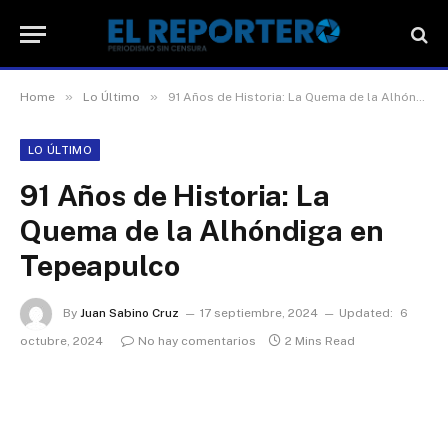
»
»
Home
Lo Último
91 Años de Historia: La Quema de la Alhóndiga en Tepeapulco
LO ÚLTIMO
91 Años de Historia: La
Quema de la Alhóndiga en
Tepeapulco
By
Juan Sabino Cruz
17 septiembre, 2024
Updated:
6
octubre, 2024
No hay comentarios
2 Mins Read