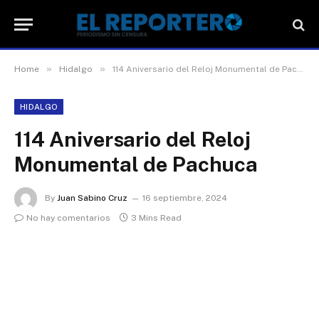
»
»
Home
Hidalgo
114 Aniversario del Reloj Monumental de Pachuca
HIDALGO
114 Aniversario del Reloj
Monumental de Pachuca
By
Juan Sabino Cruz
16 septiembre, 2024
No hay comentarios
3 Mins Read