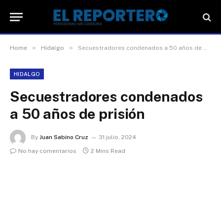
»
»
Home
Hidalgo
Secuestradores condenados a 50 años de prisión
HIDALGO
Secuestradores condenados
a 50 años de prisión
By
Juan Sabino Cruz
31 julio, 2024
No hay comentarios
2 Mins Read