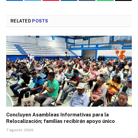
Facebook
Twitter
Pinterest
LinkedIn
Tumblr
WhatsApp
Email
RELATED
POSTS
Concluyen Asambleas Informativas para la
Relocalización; familias recibirán apoyo único
7 agosto, 2026