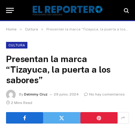
»
»
Home
Cultura
Presentan la marca “Tizayuca, la puerta a los sabores”
CULTURA
Presentan la marca
“Tizayuca, la puerta a los
sabores”
By
Delmmy Cruz
29 junio, 2024
No hay comentarios
2 Mins Read