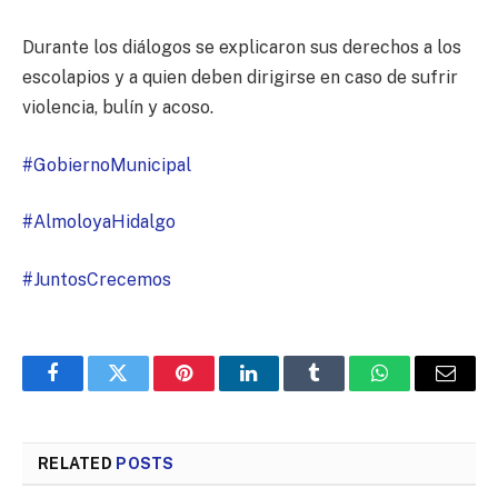
Durante los diálogos se explicaron sus derechos a los
escolapios y a quien deben dirigirse en caso de sufrir
violencia, bulín y acoso.
#GobiernoMunicipal
#AlmoloyaHidalgo
#JuntosCrecemos
Facebook
Twitter
Pinterest
LinkedIn
Tumblr
WhatsApp
Email
RELATED
POSTS