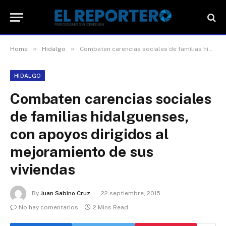
»
»
Home
Hidalgo
Combaten carencias sociales de familias hidalguenses, con apoyos dirigidos al mejoramiento de sus viviendas
HIDALGO
Combaten carencias sociales
de familias hidalguenses,
con apoyos dirigidos al
mejoramiento de sus
viviendas
By
Juan Sabino Cruz
22 septiembre, 2015
No hay comentarios
2 Mins Read