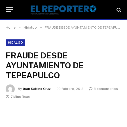
»
»
Home
Hidalgo
FRAUDE DESDE AYUNTAMIENTO DE TEPEAPULCO
HIDALGO
FRAUDE DESDE
AYUNTAMIENTO DE
TEPEAPULCO
By
Juan Sabino Cruz
22 febrero, 2015
5 comentarios
7 Mins Read