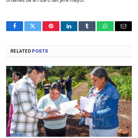
órdenes de arriba o del jefe mayor.
Facebook
Twitter
Pinterest
LinkedIn
Tumblr
WhatsApp
Email
RELATED
POSTS