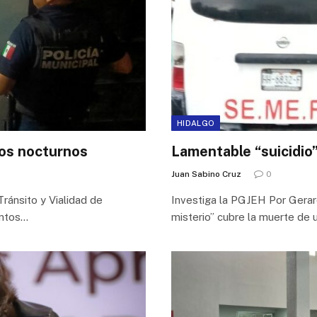
HIDALGO
ros nocturnos
Lamentable “suicidio
Juan Sabino Cruz
0
ránsito y Vialidad de
Investiga la PGJEH Por Gera
entos…
misterio” cubre la muerte de