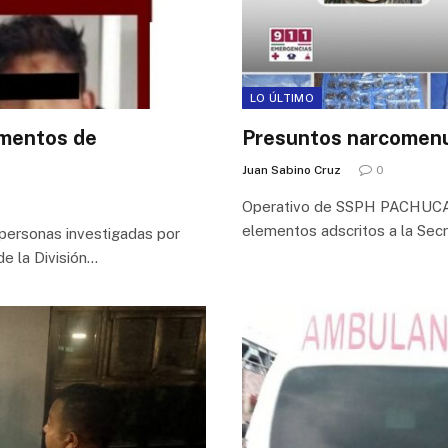
LO ÚLTIMO
ementos de
Presuntos narcomenu
Juan Sabino Cruz
0
Operativo de SSPH PACHUCA, H
elementos adscritos a la Sec
personas investigadas por
e la División…