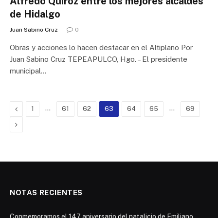
Alfredo Quiroz entre los mejores alcaldes
de Hidalgo
Juan Sabino Cruz
0
Obras y acciones lo hacen destacar en el Altiplano Por
Juan Sabino Cruz TEPEAPULCO, Hgo. – El presidente
municipal…
Previous
…
…
1
61
62
63
64
65
69
Next
NOTAS RECIENTES
Conmemoramos el 147 aniversario del natalicio de Emiliano