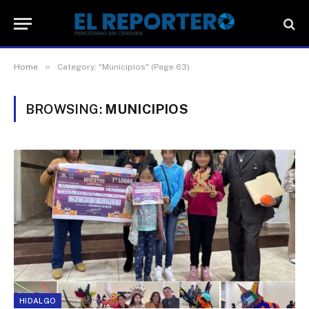
»
Home
Category: "Municipios" (Page 63)
BROWSING:
MUNICIPIOS
HIDALGO